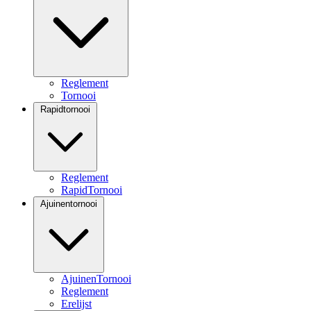
Reglement
Tornooi
Rapidtornooi
Reglement
RapidTornooi
Ajuinentornooi
AjuinenTornooi
Reglement
Erelijst