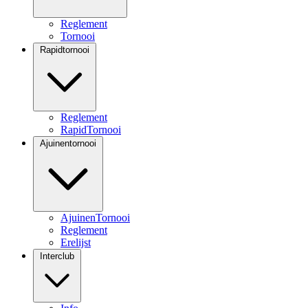
Reglement
Tornooi
Rapidtornooi
Reglement
RapidTornooi
Ajuinentornooi
AjuinenTornooi
Reglement
Erelijst
Interclub